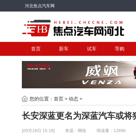
河北焦点汽车网
首页
新车
试车
导购
您的位置：
首页
>
动态
>
长安深蓝更名为深蓝汽车或将
[09月18日 15:18]
来源：网络
阅读量：12896