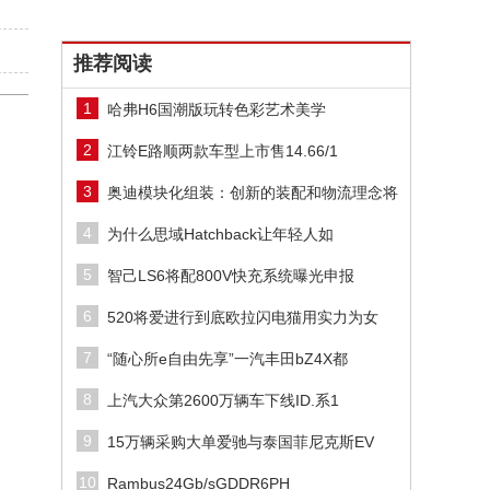
推荐阅读
1
哈弗H6国潮版玩转色彩艺术美学
2
江铃E路顺两款车型上市售14.66/1
3
奥迪模块化组装：创新的装配和物流理念将
4
为什么思域Hatchback让年轻人如
5
智己LS6将配800V快充系统曝光申报
6
520将爱进行到底欧拉闪电猫用实力为女
7
“随心所e自由先享”一汽丰田bZ4X都
8
上汽大众第2600万辆车下线ID.系1
9
15万辆采购大单爱驰与泰国菲尼克斯EV
10
Rambus24Gb/sGDDR6PH