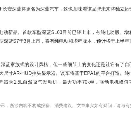
ash长安深蓝将更名为深蓝汽车，这也意味着该品牌未来将独立运
纯电动新品。首款车型深蓝SL03目前已经上市，有纯电动版、增
二款车型深蓝S7于3月上市，将有纯电动和增程版本，预计将于上半年
续了深蓝家族式的设计风格，但一些细节上的变化还是让它有了自
尺寸AR-HUD抬头显示器。该车将基于EPA1的平台打造。纯
增程器为1.5L自然吸气发动机，最大功率70kW，驱动电机峰值
资讯，所涉内容不构成投资、消费建议。文章事实如有疑问，请与有