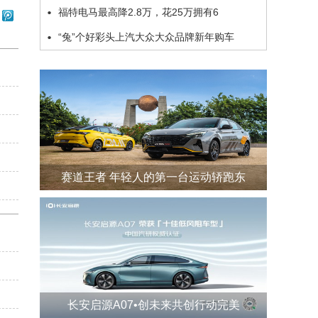
福特电马最高降2.8万，花25万拥有6
“兔”个好彩头上汽大众大众品牌新年购车
赛道王者 年轻人的第一台运动轿跑东
长安启源A07•创未来共创行动完美