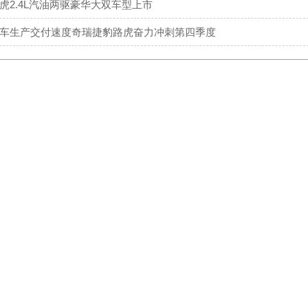
虎2.4L汽油两驱豪华大双车型上市
车生产交付速度奇瑞捷豹路虎奋力冲刺第四季度