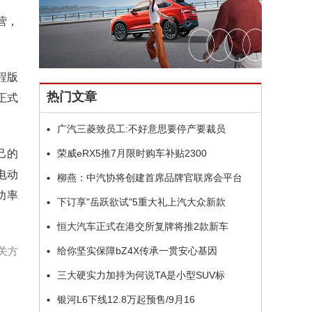
营，
程版
热门文章
正式
广汽三菱致员工:不好意思要停产要裁员
己的
荣威eRX5推7月限时购车补贴2300
电动
柳燕：中汽协将创建首席品牌官联席会平台
功率
下订享"岳跃欲试"5重大礼上汽大众新款
恒大汽车正式在港交所复牌将推2款新车
关方
给你坚实保障bZ4X传承一贯安心基因
三大硬实力加持为何说TA是小型SUV标
银河L6下线12.8万起预售/9月16