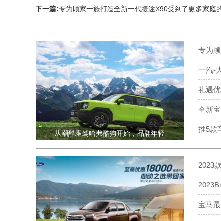
下一篇:
专为顾家一族打造全新一代捷途X90受到了更多家庭
专为顾
一汽-
礼遇优
全新宝
推5款车
从潮酷座驾哈弗酷狗开始，品牌年轻
2023
202
宝马最