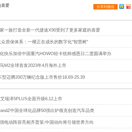
的喜爱
分享到微信
家一族打造全新一代捷途X90受到了更多家庭的喜爱
大众质保体系：一棵正在成长的数字化“智慧树”
化快乐加倍中国重汽HOWO轻卡统帅感恩日二度圆满举办
马M2全球首发2023年4月海外上市
型迈腾200万辆纪念版上市售价18.69-25.39
款艾瑞泽5PLUS全面升级6.12上市
3BrandZ中国全球化品牌50强出炉领克创造汽车品类
强电动阵容亮相齐普策:中国动向将引领世界方向