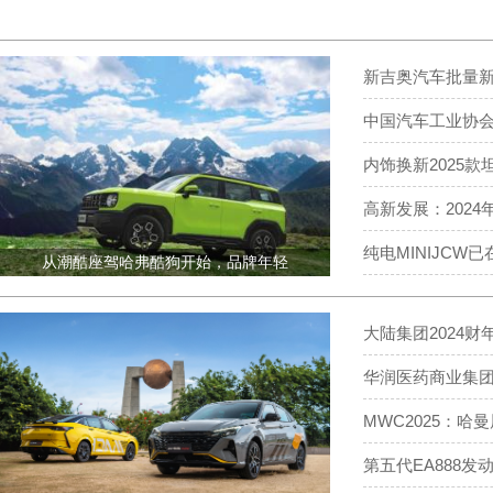
新吉奥汽车批量
中国汽车工业协
内饰换新2025款
高新发展：2024
纯电MINIJCW
从潮酷座驾哈弗酷狗开始，品牌年轻
大陆集团2024财
华润医药商业集团
MWC2025：哈
第五代EA888发