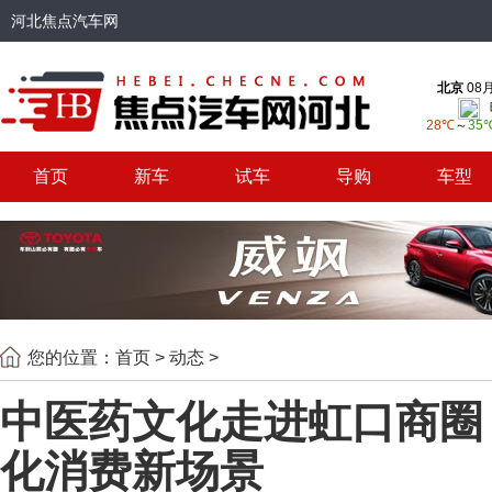
河北焦点汽车网
首页
新车
试车
导购
车型
您的位置：
首页
>
动态
>
中医药文化走进虹口商圈
化消费新场景